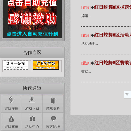
红日蛇舞8区掉落
[置顶]
◆
掉落...
红日蛇舞8区活动
[置顶]
◆
活动地图...
合作专区
红日蛇舞8区赞助
[置顶]
◆
赞助...
快速通道
首
游戏注册
游戏下载
游戏资料
游戏充值
活动中心
官方论坛