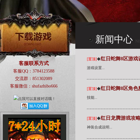
新闻中心
N
CENTER
红日蛇舞8区游戏
[置顶]
◆
客服联系方式
游戏设置...
客服QQ：3784123588
交流群：851302089
客服微信：shufazhibo666
红日蛇舞8区角色
[置顶]
◆
技能...
红日龙腾游戏攻
[置顶]
◆
神装合成说明...